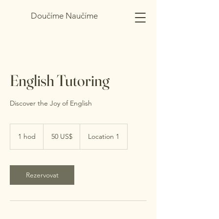
Doučíme Naučíme
English Tutoring
Discover the Joy of English
50
amerických
1 hod
1
50 US$
Location 1
dolarů
h
o
Rezervovat